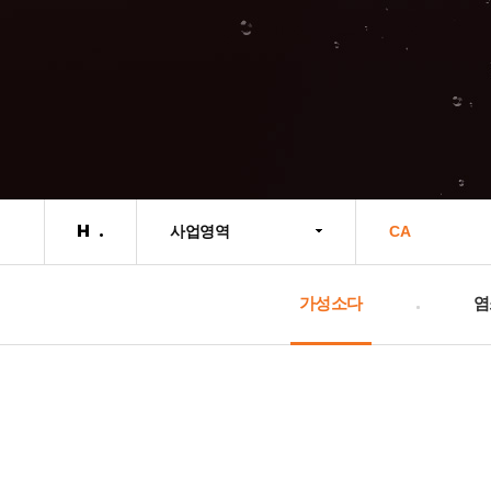
사업영역
CA
가성소다
염
가성소다